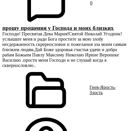
0
прошу прощения у Господа и моих близких
Господи! Пресвятая Дева Мария!Святой Николай Угодник!
услышьте меня и ради Бога простите за мою злобу
несдержанность скрернословие и пожелания зла моим самым
близким людям.Дай Боже здоровья счастья удачи и добра
рабам Божьим Павлу Максиму Николаю Ирине Веронике
Василию .прости меня Господи и не слушай когда я
сквернословлю..
Гнев-Ярость-
Злость