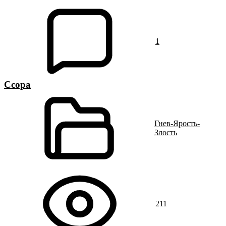
1
Ссора
Гнев-Ярость-
Злость
211