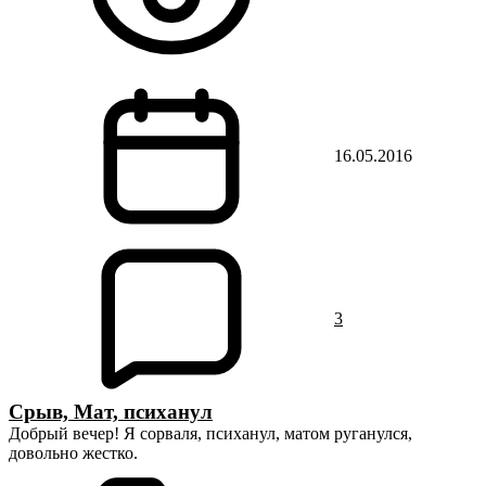
16.05.2016
3
Срыв, Мат, психанул
Добрый вечер! Я сорваля, психанул, матом руганулся,
довольно жестко.