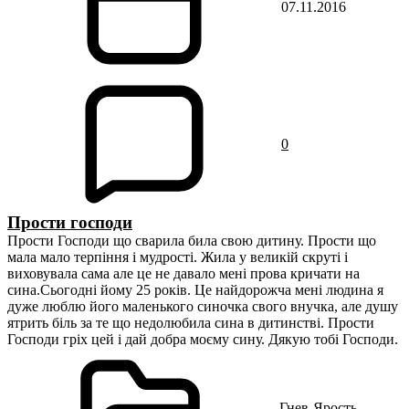
07.11.2016
0
Прости господи
Прости Господи що сварила била свою дитину. Прости що
мала мало терпіння і мудрості. Жила у великій скруті і
виховувала сама але це не давало мені прова кричати на
сина.Сьогодні йому 25 років. Це найдорожча мені людина я
дуже люблю його маленького синочка свого внучка, але душу
ятрить біль за те що недолюбила сина в дитинстві. Прости
Господи гріх цей і дай добра моєму сину. Дякую тобі Господи.
Гнев-Ярость-