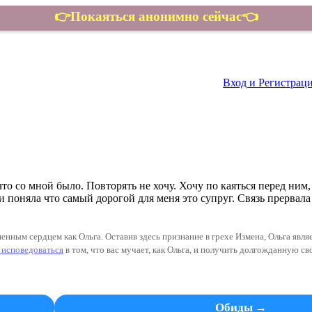
👉Покаяться анонимно сейчас👈
Контакты
Вход и Регистрац
о со мной было. Повторять не хочу. Хочу по каяться перед ним
 и поняла что самый дорогой для меня это супруг. Связь прервала
нным сердцем как Ольга. Оставив здесь признание в грехе Измена, Ольга явля
 исповедоваться
в том, что вас мучает, как
Ольга
, и получить долгожданную св
Обиды