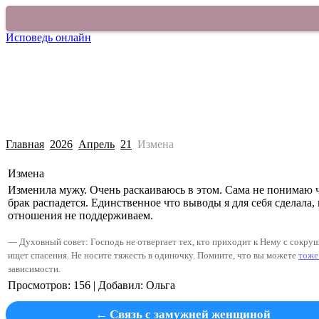
Исповедь онлайн
Покаяться в грехе
О сайте
Старый раздел
Главная
2026
Апрель
21
Измена
Измена
Изменила мужу. Очень раскаиваюсь в этом. Сама не понимаю чт
брак распадется. Единственное что выводы я для себя сделала,
отношения не поддерживаем.
— Духовный совет: Господь не отвергает тех, кто приходит к Нему с сокруше
ищет спасения. Не носите тяжесть в одиночку. Помните, что вы можете
тоже
зависимости.
Просмотров
:
156
|
Добавил
:
Ольга
Связь с замужней женщиной