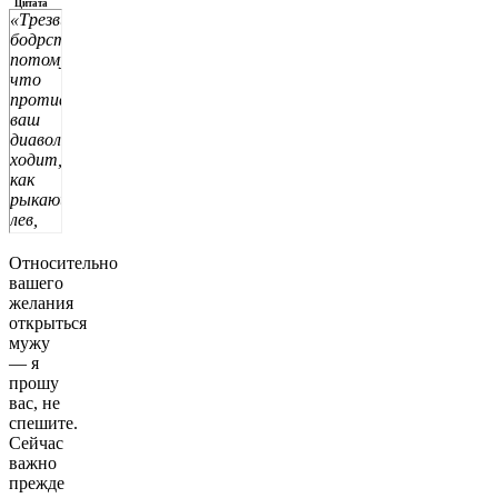
Цитата
«Трезвитесь,
бодрствуйте,
потому
что
противник
ваш
диавол
ходит,
как
рыкающий
лев,
ища,
кого
Относительно
поглотить»
вашего
(1 Пет.
желания
5:8).
открыться
мужу
— я
прошу
вас, не
спешите.
Сейчас
важно
прежде