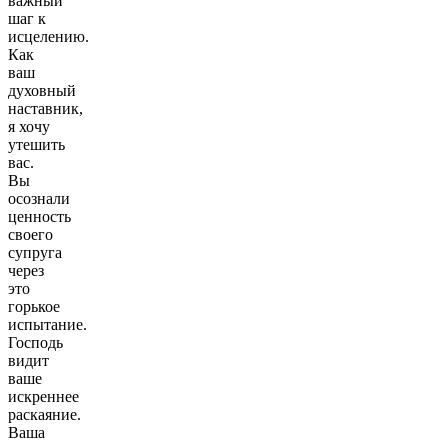
важный
шаг к
исцелению.
Как
ваш
духовный
наставник,
я хочу
утешить
вас.
Вы
осознали
ценность
своего
супруга
через
это
горькое
испытание.
Господь
видит
ваше
искреннее
раскаяние.
Ваша