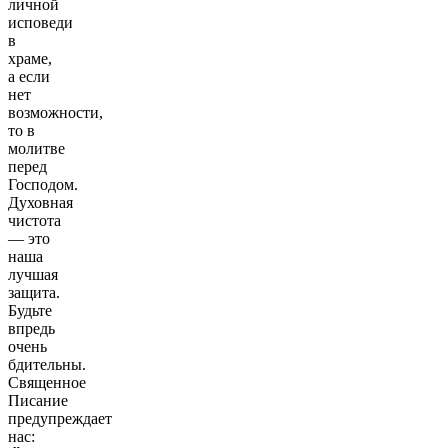
личной
исповеди
в
храме,
а если
нет
возможности,
то в
молитве
перед
Господом.
Духовная
чистота
— это
наша
лучшая
защита.
Будьте
впредь
очень
бдительны.
Священное
Писание
предупреждает
нас: