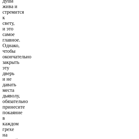
душа
жива и
стремится
к
свету,
и это
самое
главное.
Однако,
чтобы
окончательно
закрыть
эту
дверь
и не
давать
места
дьяволу,
обязательно
принесите
покаяние
в
каждом
грехе
на