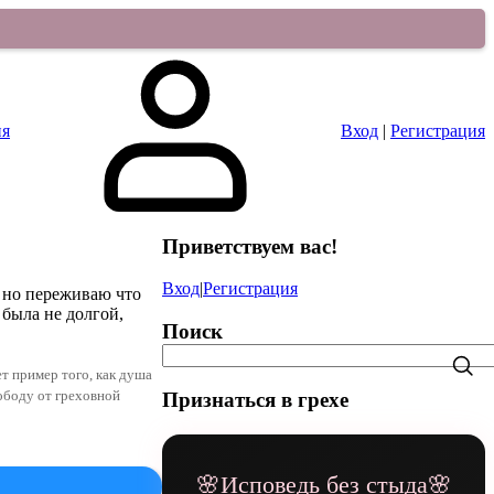
ия
Вход
|
Регистрация
Приветствуем вас
!
Вход
|
Регистрация
, но переживаю что
 была не долгой,
Поиск
ет пример того, как душа
ободу от греховной
Признаться в грехе
🌸Исповедь без стыда🌸