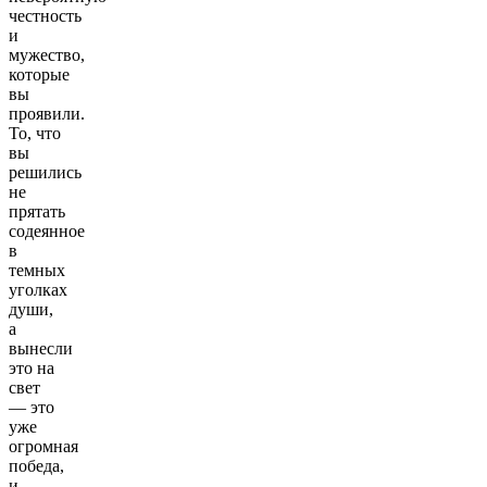
честность
и
мужество,
которые
вы
проявили.
То, что
вы
решились
не
прятать
содеянное
в
темных
уголках
души,
а
вынесли
это на
свет
— это
уже
огромная
победа,
и