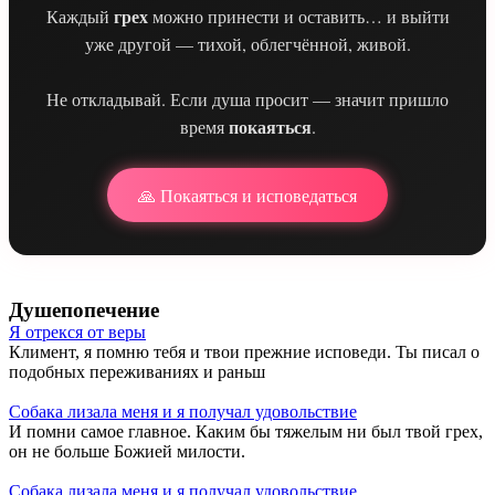
грех
Каждый
можно принести и оставить… и выйти
уже другой — тихой, облегчённой, живой.
Не откладывай. Если душа просит — значит пришло
покаяться
время
.
🙏 Покаяться и исповедаться
Душепопечение
Я отрекся от веры
Климент, я помню тебя и твои прежние исповеди. Ты писал о
подобных переживаниях и раньш
Собака лизала меня и я получал удовольствие
И помни самое главное. Каким бы тяжелым ни был твой грех,
он не больше Божией милости.
Собака лизала меня и я получал удовольствие