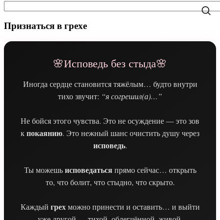
Признаться в грехе
🌸Исповедь без стыда🌸
Иногда сердце становится тяжёлым… будто внутри
тихо звучит:
“я согрешил(а)…”
Не бойся этого чувства. Это не осуждение — это зов
покаянию
к
. Это нежный шанс очистить душу через
исповедь
.
исповедаться
Ты можешь
прямо сейчас… открыть
то, что болит, что стыдно, что скрыто.
грех
Каждый
можно принести и оставить… и выйти
уже другой — тихой, облегчённой, живой.