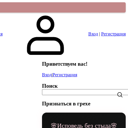
ия
Вход
|
Регистрация
Приветствуем вас
!
Вход
|
Регистрация
Поиск
Признаться в грехе
🌸Исповедь без стыда🌸