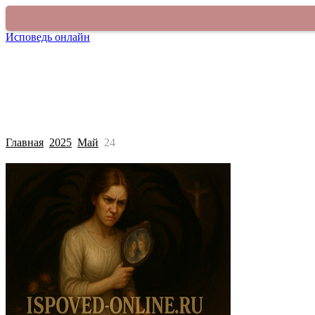
Исповедь онлайн
Покаяться в грехе
О сайте
Старый раздел
Главная
2025
Май
24