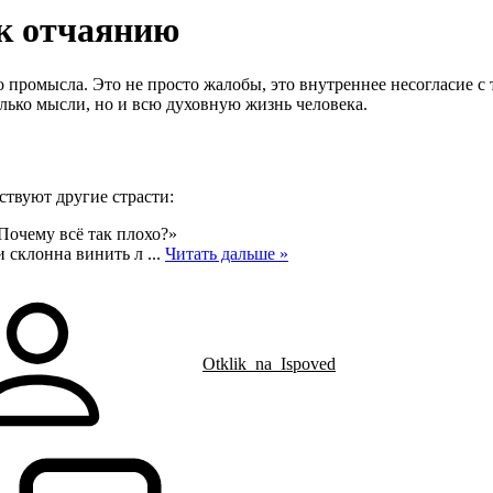
 к отчаянию
ромысла. Это не просто жалобы, это внутреннее несогласие с т
олько мысли, но и всю духовную жизнь человека.
ствуют другие страсти:
Почему всё так плохо?»
и склонна винить л
...
Читать дальше »
Otklik_na_Ispoved