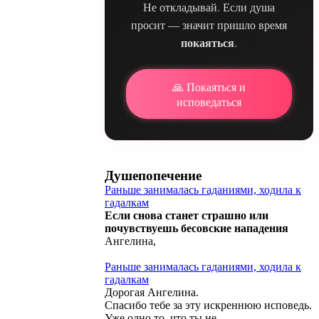
Не откладывай. Если душа
просит — значит пришло время
покаяться
.
🙏 Покаяться и
исповедаться
Душепопечение
Раньше занималась гаданиями, ходила к
гадалкам
Если снова станет страшно или
почувствуешь бесовские нападения
Ангелина,
Раньше занималась гаданиями, ходила к
гадалкам
Дорогая Ангелина.
Спасибо тебе за эту искреннюю исповедь.
Уже одно то, что ты не