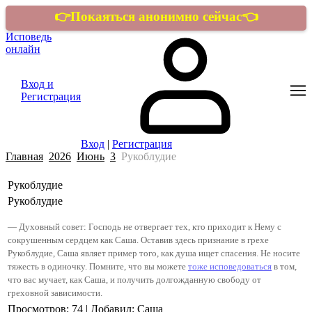
👉Покаяться анонимно сейчас👈
Исповедь
онлайн
Вход и
Регистрация
Вход
|
Регистрация
Главная
2026
Июнь
3
Рукоблудие
Рукоблудие
Рукоблудие
— Духовный совет: Господь не отвергает тех, кто приходит к Нему с
сокрушенным сердцем как Саша. Оставив здесь признание в грехе
Рукоблудие, Саша являет пример того, как душа ищет спасения. Не носите
тяжесть в одиночку. Помните, что вы можете
тоже исповедоваться
в том,
что вас мучает, как
Саша
, и получить долгожданную свободу от
греховной зависимости.
Просмотров
:
74
|
Добавил
:
Саша