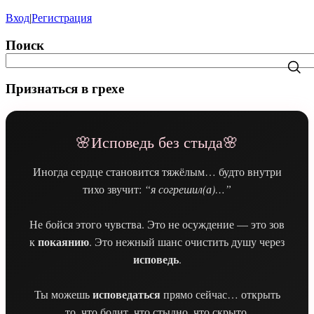
Вход
|
Регистрация
Поиск
Признаться в грехе
🌸Исповедь без стыда🌸
Иногда сердце становится тяжёлым… будто внутри
тихо звучит:
“я согрешил(а)…”
Не бойся этого чувства. Это не осуждение — это зов
покаянию
к
. Это нежный шанс очистить душу через
исповедь
.
исповедаться
Ты можешь
прямо сейчас… открыть
то, что болит, что стыдно, что скрыто.