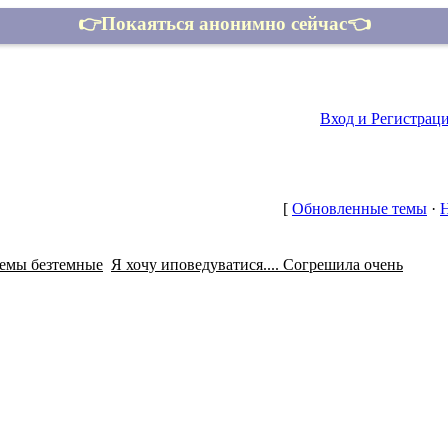
👉Покаяться анонимно сейчас👈
Контакты
Вход и Регистрац
[
Обновленные темы
·
емы безтемные
Я хочу иповедуватися.... Согрешила очень