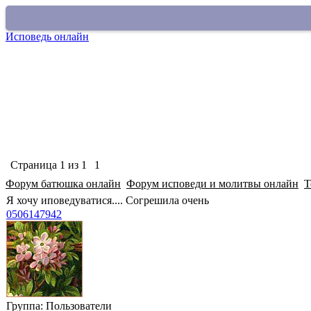
Исповедь онлайн
Покаяться в грехе
О сайте
Старый раздел
Страница
1
из
1
1
Форум батюшка онлайн
Форум исповеди и молитвы онлайн
Т
Я хочу иповедуватися.... Согрешила очень
0506147942
Группа: Пользователи