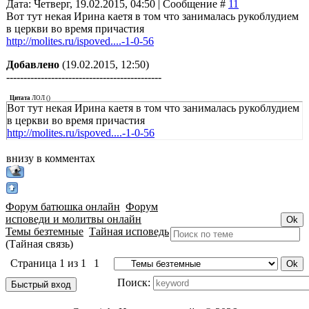
Дата: Четверг, 19.02.2015, 04:50 | Сообщение #
11
Вот тут некая Ирина каетя в том что занималась рукоблудием
в церкви во время причастия
http://molites.ru/ispoved....-1-0-56
Добавлено
(19.02.2015, 12:50)
---------------------------------------------
Цитата
ЛОЛ
(
)
Вот тут некая Ирина каетя в том что занималась рукоблудием
в церкви во время причастия
http://molites.ru/ispoved....-1-0-56
внизу в комментах
Форум батюшка онлайн
Форум
исповеди и молитвы онлайн
Темы безтемные
Тайная исповедь
(Тайная связь)
Страница
1
из
1
1
Поиск: