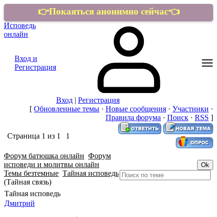
👉Покаяться анонимно сейчас👈
Исповедь
онлайн
Вход и
Регистрация
Вход
|
Регистрация
[
Обновленные темы
·
Новые сообщения
·
Участники
·
Правила форума
·
Поиск
·
RSS
]
Страница
1
из
1
1
Форум батюшка онлайн
Форум
исповеди и молитвы онлайн
Темы безтемные
Тайная исповедь
(Тайная связь)
Тайная исповедь
Дмитрий