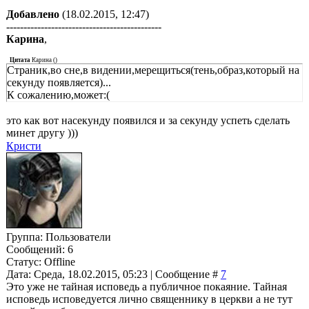
Добавлено
(18.02.2015, 12:47)
---------------------------------------------
Карина
,
Цитата
Карина
(
)
Страник,во сне,в видении,мерещиться(тень,образ,который на
секунду появляется)...
К сожалению,может:(
это как вот насекунду появился и за секунду успеть сделать
минет другу )))
Кристи
Группа: Пользователи
Сообщений:
6
Статус:
Offline
Дата: Среда, 18.02.2015, 05:23 | Сообщение #
7
Это уже не тайная исповедь а публичное покаяние. Тайная
исповедь исповедуется лично священнику в церкви а не тут