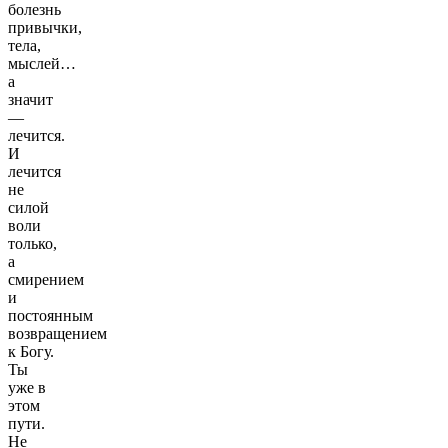
болезнь
привычки,
тела,
мыслей…
а
значит
—
лечится.
И
лечится
не
силой
воли
только,
а
смирением
и
постоянным
возвращением
к Богу.
Ты
уже в
этом
пути.
Не