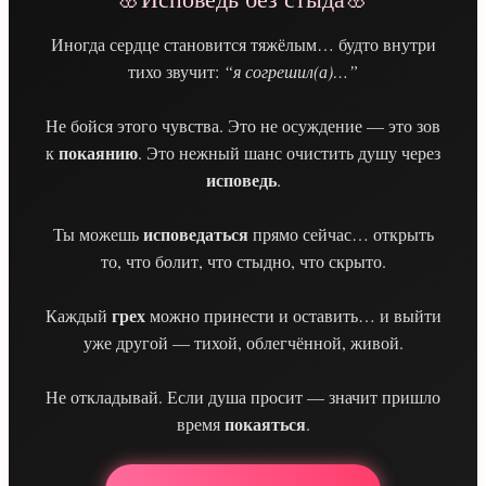
меня.
Не по
Иногда сердце становится тяжёлым… будто внутри
делам
тихо звучит:
“я согрешил(а)…”
моим
воздай
мне,
Не бойся этого чувства. Это не осуждение — это зов
Господи,
покаянию
но по
к
. Это нежный шанс очистить душу через
милости
исповедь
.
Твоей
великой
прости
исповедаться
Ты можешь
прямо сейчас… открыть
мя,
то, что болит, что стыдно, что скрыто.
грешную.
Научи
меня
грех
Каждый
можно принести и оставить… и выйти
жить в
уже другой — тихой, облегчённой, живой.
чистоте,
смирении
и
Не откладывай. Если душа просит — значит пришло
страхе
покаяться
время
.
Божием,
и
сподоби
меня