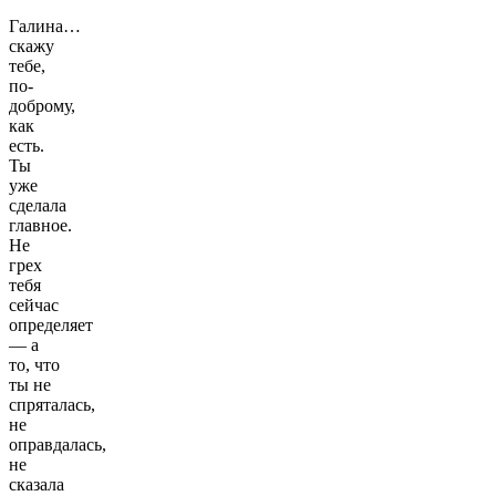
Галина…
скажу
тебе,
по-
доброму,
как
есть.
Ты
уже
сделала
главное.
Не
грех
тебя
сейчас
определяет
— а
то, что
ты не
спряталась,
не
оправдалась,
не
сказала