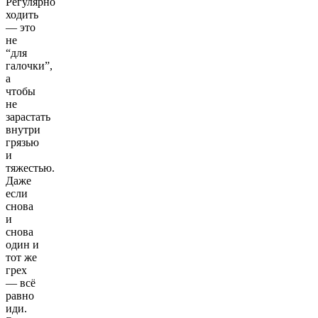
Регулярно
ходить
— это
не
“для
галочки”,
а
чтобы
не
зарастать
внутри
грязью
и
тяжестью.
Даже
если
снова
и
снова
один и
тот же
грех
— всё
равно
иди.