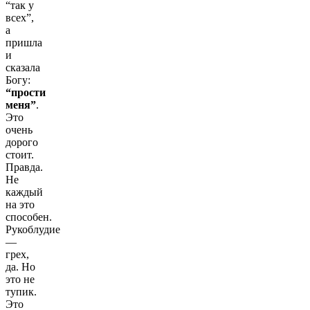
“так у
всех”,
а
пришла
и
сказала
Богу:
“прости
меня”
.
Это
очень
дорого
стоит.
Правда.
Не
каждый
на это
способен.
Рукоблудие
—
грех,
да. Но
это не
тупик.
Это