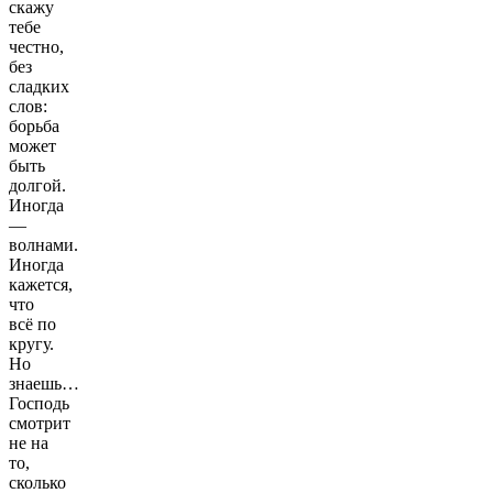
и не
скажу
отврати
тебе
лица
честно,
Твоего
без
от
сладких
меня,
слов:
грешной.
борьба
Яко
может
прах и
быть
пепел
долгой.
есмь,
Иногда
и
—
страсти
волнами.
мои
Иногда
восстают
кажется,
на
что
меня,
всё по
и ум
кругу.
мой
Но
омрачается,
знаешь…
и
Господь
сердце
смотрит
мое
не на
склоняется
то,
ко
сколько