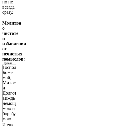
но не
всегда
сразу.
Молитва
о
чистоте
и
избавлении
от
нечистых
помыслов:
Цитата
Господи
Боже
мой,
Милостивый
и
Долготерпеливый,
виждь
немощь
мою и
борьбу
мою
тайную,
И еще