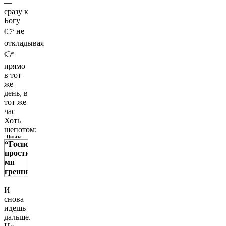
—
сразу к
Богу
👉 не
откладывая
👉
прямо
в тот
же
день, в
тот же
час
Хоть
шепотом:
Цитата
“Господи,
прости
мя
грешную”
И
снова
идешь
дальше.