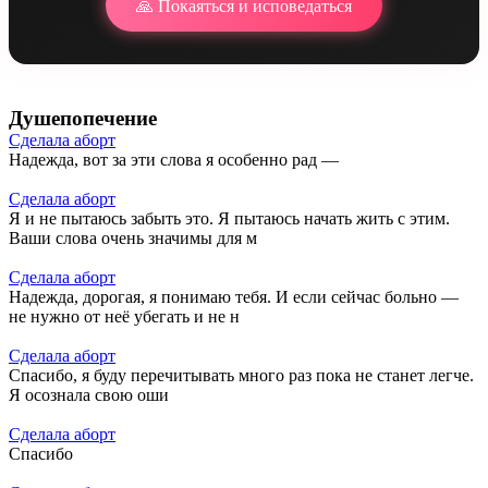
🙏 Покаяться и исповедаться
видеть
Тебя в
сердце
моем,
а не
страсти
Душепопечение
мои.
Сделала аборт
И да
Надежда, вот за эти слова я особенно рад —
будет
во мне
Сделала аборт
воля
Я и не пытаюсь забыть это. Я пытаюсь начать жить с этим.
Твоя,
Ваши слова очень значимы для м
ныне
и
Сделала аборт
всегда,
Надежда, дорогая, я понимаю тебя. И если сейчас больно —
и во
не нужно от неё убегать и не н
веки
веков.
Сделала аборт
Аминь.
Спасибо, я буду перечитывать много раз пока не станет легче.
Я осознала свою оши
Сделала аборт
Спасибо