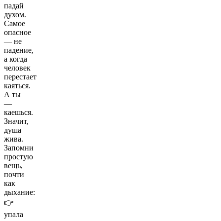
падай
духом.
Самое
опасное
— не
падение,
а когда
человек
перестает
каяться.
А ты
—
каешься.
Значит,
душа
жива.
Запомни
простую
вещь,
почти
как
дыхание:
👉
упала