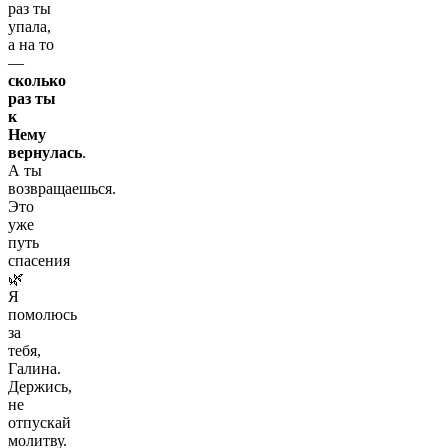
греху.
раз ты
Но к
упала,
Тебе
а на то
прибегаю,
—
Господи,
сколько
иного
раз ты
прибежища
к
не
Нему
имам.
вернулась
.
Очисти
А ты
меня
возвращаешься.
от
Это
скверны
уже
плотской
путь
и
спасения
душевной,
🌿
укроти
Я
бурю
помолюсь
помыслов
за
нечистых,
тебя,
угаси
Галина.
огонь
Держись,
страстей,
не
разжигающийся
отпускай
во
молитву.