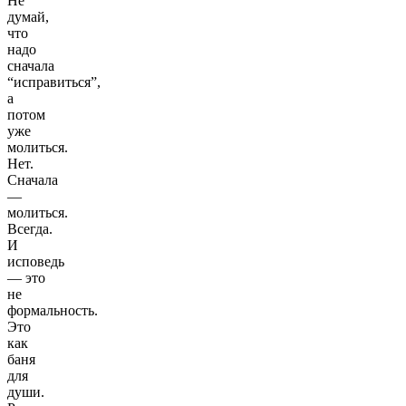
Не
думай,
что
надо
сначала
“исправиться”,
а
потом
уже
молиться.
Нет.
Сначала
—
молиться.
Всегда.
И
исповедь
— это
не
формальность.
Это
как
баня
для
души.