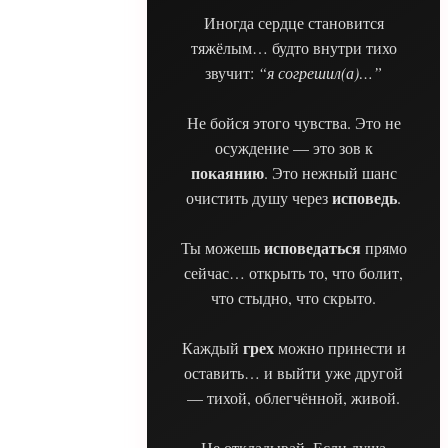
Иногда сердце становится
тяжёлым… будто внутри тихо
звучит:
“я согрешил(а)…”
Не бойся этого чувства. Это не
осуждение — это зов к
покаянию
. Это нежный шанс
исповедь
очистить душу через
.
исповедаться
Ты можешь
прямо
сейчас… открыть то, что болит,
что стыдно, что скрыто.
грех
Каждый
можно принести и
оставить… и выйти уже другой
— тихой, облегчённой, живой.
Не откладывай. Если душа