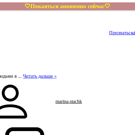
🤍Покаяться анонимно сейчас🤍
нтакты
Признаться
 людьми в
...
Читать дальше »
marina-stachk