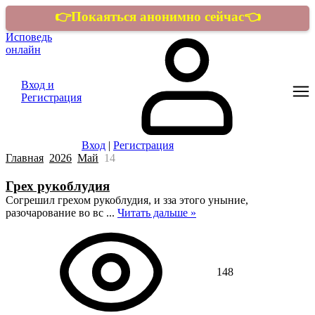
👉Покаяться анонимно сейчас👈
Исповедь
онлайн
Вход и
Регистрация
Вход
|
Регистрация
Главная
2026
Май
14
Грех рукоблудия
Согрешил грехом рукоблудия, и зза этого уныние,
разочарование во вс
...
Читать дальше »
148