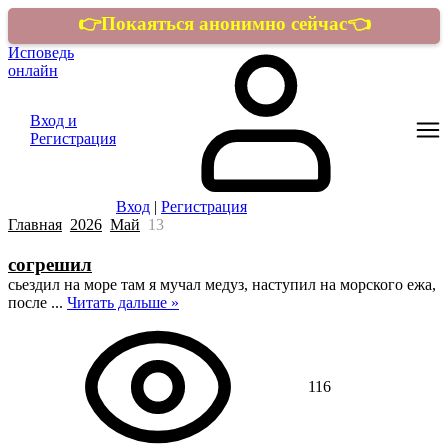
👉Покаяться анонимно сейчас👈
Исповедь
онлайн
Вход и
Регистрация
Вход
|
Регистрация
Главная
2026
Май
13
согрешил
сьездил на море там я мучал медуз, наступил на морского ежа,
после
...
Читать дальше »
116