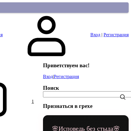
ия
Вход
|
Регистрация
Приветствуем вас
!
Вход
|
Регистрация
Поиск
1
Признаться в грехе
🌸Исповедь без стыда🌸