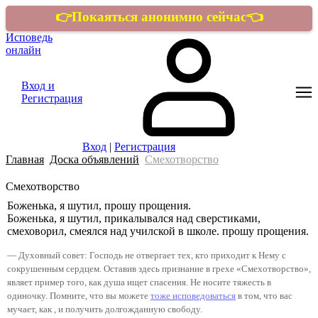
👉Покаяться анонимно сейчас👈
Исповедь
онлайн
Вход и
Регистрация
Вход
|
Регистрация
Главная
Доска объявлений
Смехотворство
Смехотворство
Боженька, я шутил, прошу прощения.
Боженька, я шутил, прикалывался над сверстиками,
смеховорил, смеялся над училской в школе. прошу прощения.
— Духовный совет: Господь не отвергает тех, кто приходит к Нему с
сокрушенным сердцем. Оставив здесь признание в грехе «Смехотворство»,
являет пример того, как душа ищет спасения. Не носите тяжесть в
одиночку. Помните, что вы можете
тоже исповедоваться
в том, что вас
мучает, как
, и получить долгожданную свободу.