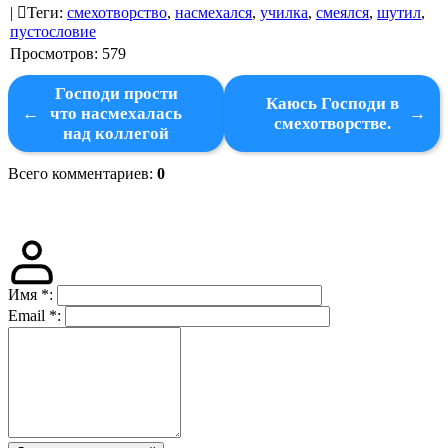
|
Теги
:
смехотворство
,
насмехался
,
училка
,
смеялся
,
шутил
,
пустословие
Просмотров
:
579
Господи прости
Каюсь Господи в
что насмехалась
смехотворстве.
над коллегой
Всего комментариев
:
0
Имя
*
:
Email
*
: