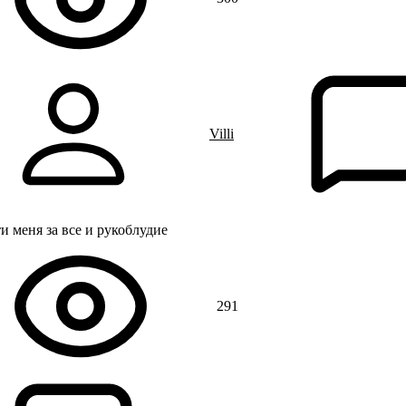
Villi
и меня за все и рукоблудие
291