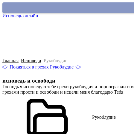
Исповедь онлайн
Покаяться в грехе
О сайте
Старый раздел
Главная
Исповеди
Рукоблудие
👉 Покаяться в грехах Рукоблудие 👈
исповедь и освободи
Господь я исповедую тебе грехи рукоблудия и порнографии и все
грехами прости и освободи и исцели меня благодарю Тебя
Рукоблудие