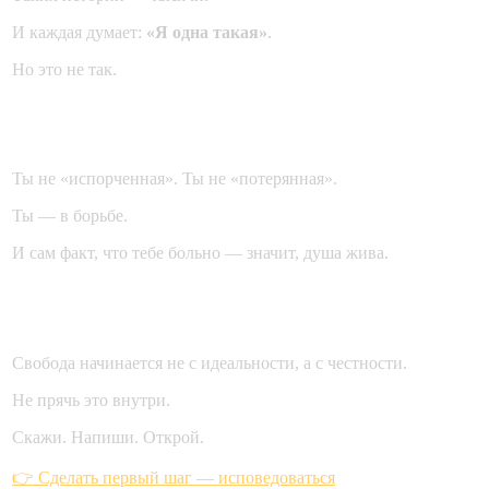
И каждая думает:
«Я одна такая»
.
Но это не так.
Важно понять уже сейчас
Ты не «испорченная». Ты не «потерянная».
Ты — в борьбе.
И сам факт, что тебе больно — значит, душа жива.
Первый шаг к свободе
Свобода начинается не с идеальности, а с честности.
Не прячь это внутри.
Скажи. Напиши. Открой.
👉 Сделать первый шаг — исповедоваться