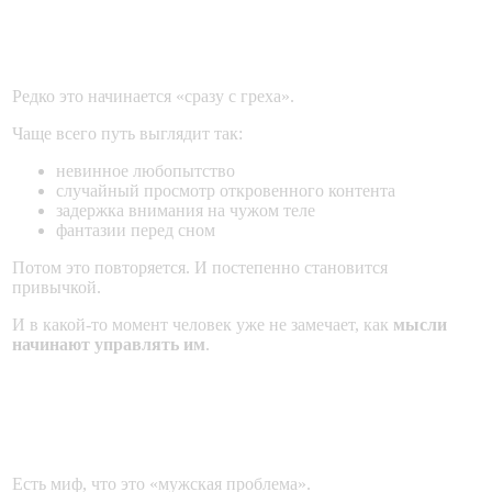
С чего всё начинается?
Редко это начинается «сразу с греха».
Чаще всего путь выглядит так:
невинное любопытство
случайный просмотр откровенного контента
задержка внимания на чужом теле
фантазии перед сном
Потом это повторяется. И постепенно становится
привычкой.
И в какой-то момент человек уже не замечает, как
мысли
начинают управлять им
.
Почему именно женщины страдают от
этого?
Есть миф, что это «мужская проблема».