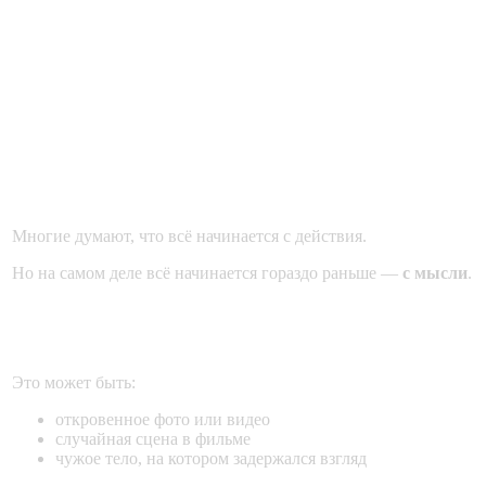
Часть 2. Как формируется
зависимость: от мысли к
привычке
Многие думают, что всё начинается с действия.
Но на самом деле всё начинается гораздо раньше —
с мысли
.
Первая ступень — взгляд и внимание
Это может быть:
откровенное фото или видео
случайная сцена в фильме
чужое тело, на котором задержался взгляд