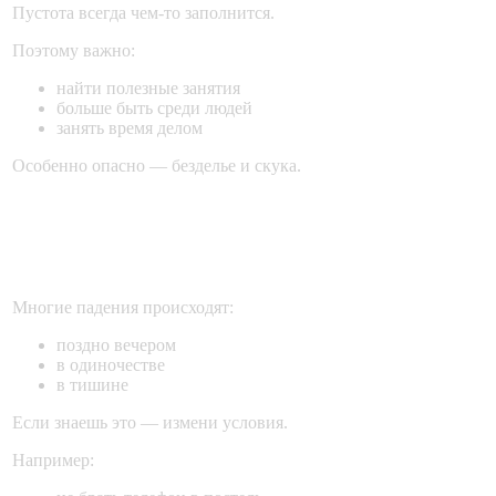
Пустота всегда чем-то заполнится.
Поэтому важно:
найти полезные занятия
больше быть среди людей
занять время делом
Особенно опасно — безделье и скука.
5. Не оставаться одной в момент
слабости
Многие падения происходят:
поздно вечером
в одиночестве
в тишине
Если знаешь это — измени условия.
Например: