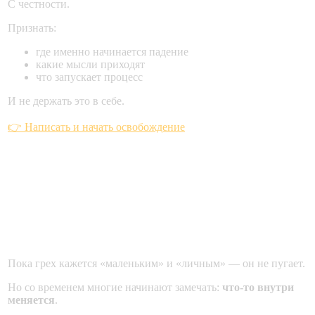
С честности.
Признать:
где именно начинается падение
какие мысли приходят
что запускает процесс
И не держать это в себе.
👉 Написать и начать освобождение
Часть 3. Последствия: что
происходит с душой, телом и
жизнью
Пока грех кажется «маленьким» и «личным» — он не пугает.
Но со временем многие начинают замечать:
что-то внутри
меняется
.