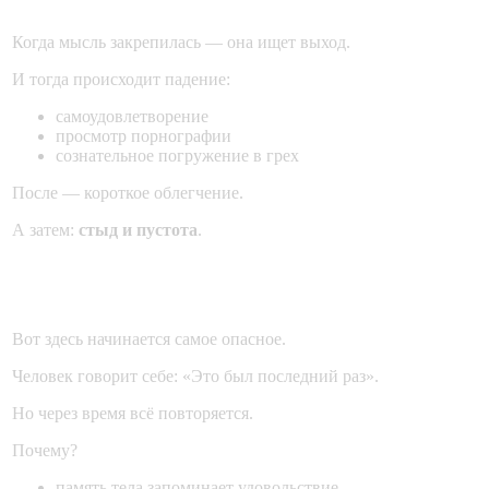
Когда мысль закрепилась — она ищет выход.
И тогда происходит падение:
самоудовлетворение
просмотр порнографии
сознательное погружение в грех
После — короткое облегчение.
А затем:
стыд и пустота
.
Четвёртая ступень — повторение
Вот здесь начинается самое опасное.
Человек говорит себе: «Это был последний раз».
Но через время всё повторяется.
Почему?
память тела запоминает удовольствие