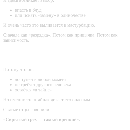
И здесь возникает выбор:
впасть в блуд
или искать «замену» в одиночестве
И очень часто это выливается в мастурбацию.
Сначала как «разрядка». Потом как привычка. Потом как
зависимость.
Почему этот грех так затягивает?
Потому что он:
доступен в любой момент
не требует другого человека
остаётся «в тайне»
Но именно эта «тайна» делает его опасным.
Святые отцы говорили:
«Скрытый грех — самый крепкий»
.