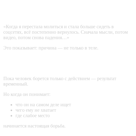
Пример из жизни
«Когда я перестала молиться и стала больше сидеть в
соцсетях, всё постепенно вернулось. Сначала мысли, потом
видео, потом снова падения…»
Это показывает: причина — не только в теле.
Важно увидеть корень
Пока человек борется только с действием — результат
временный.
Но когда он понимает:
что он на самом деле ищет
чего ему не хватает
где слабое место
начинается настоящая борьба.