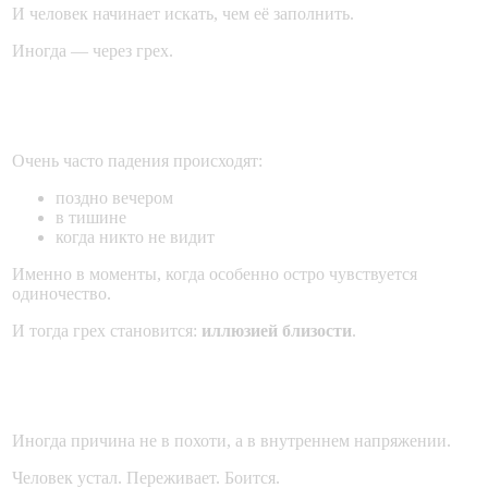
И человек начинает искать, чем её заполнить.
Иногда — через грех.
Одиночество как триггер
Очень часто падения происходят:
поздно вечером
в тишине
когда никто не видит
Именно в моменты, когда особенно остро чувствуется
одиночество.
И тогда грех становится:
иллюзией близости
.
Стресс, тревога и усталость
Иногда причина не в похоти, а в внутреннем напряжении.
Человек устал. Переживает. Боится.