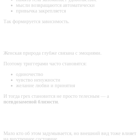
мысли возвращаются автоматически
привычка закрепляется
Так формируется зависимость.
Почему особенно тяжело девушкам?
Женская природа глубже связана с эмоциями.
Поэтому триггерами часто становятся:
одиночество
чувство ненужности
желание любви и принятия
И тогда грех становится не просто телесным — а
псевдозаменой близости
.
Роль одежды и внешнего вида
Мало кто об этом задумывается, но внешний вид тоже влияет
на внутреннее состояние.