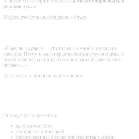
А потом может прийти мысль:
«а может попробовать в
реальности…»
И здесь уже открывается дверь к блуду.
Пример из жизни
«Сначала я думала — это только со мной и никого не
касается. Потом начала переписываться с мужчинами. А
потом перешла границу, о которой раньше даже думать
боялась…»
Грех редко остаётся на одном уровне.
Почему нельзя оставлять всё как
есть?
Потому что со временем:
грех усиливается
становится привычкой
захватывает всё больше пространства в жизни