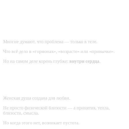
Часть 4. Корень проблемы:
не только тело, но и сердце
Многие думают, что проблема — только в теле.
Что всё дело в «гормонах», «возрасте» или «привычке».
Но на самом деле корень глубже:
внутри сердца
.
Жажда любви, которую пытаются
заменить
Женская душа создана для любви.
Не просто физической близости — а принятия, тепла,
близости, смысла.
Но когда этого нет, возникает пустота.