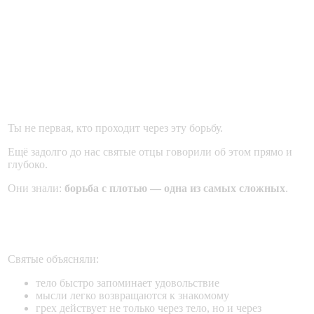
Часть 6. Святые отцы о
чистоте: опыт Церкви в
борьбе с плотскими грехами
Ты не первая, кто проходит через эту борьбу.
Ещё задолго до нас святые отцы говорили об этом прямо и
глубоко.
Они знали:
борьба с плотью — одна из самых сложных
.
Почему эта борьба такая тяжёлая?
Святые объясняли:
тело быстро запоминает удовольствие
мысли легко возвращаются к знакомому
грех действует не только через тело, но и через