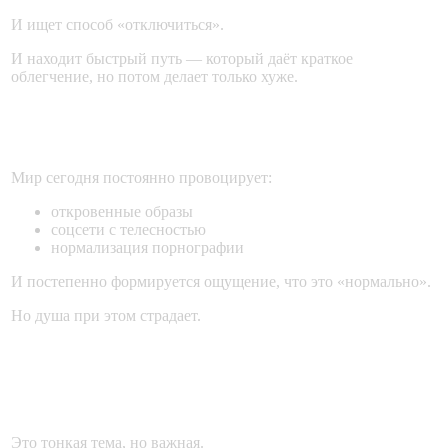
И ищет способ «отключиться».
И находит быстрый путь — который даёт краткое
облегчение, но потом делает только хуже.
Роль медиа и окружающей среды
Мир сегодня постоянно провоцирует:
откровенные образы
соцсети с телесностью
нормализация порнографии
И постепенно формируется ощущение, что это «нормально».
Но душа при этом страдает.
Непристойность в одежде — тоже путь
к падению
Это тонкая тема, но важная.