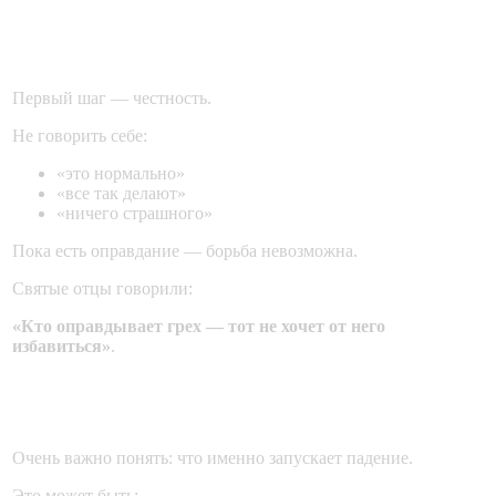
1. Перестать оправдывать грех
Первый шаг — честность.
Не говорить себе:
«это нормально»
«все так делают»
«ничего страшного»
Пока есть оправдание — борьба невозможна.
Святые отцы говорили:
«Кто оправдывает грех — тот не хочет от него
избавиться»
.
2. Отсечь источник
Очень важно понять: что именно запускает падение.
Это может быть: