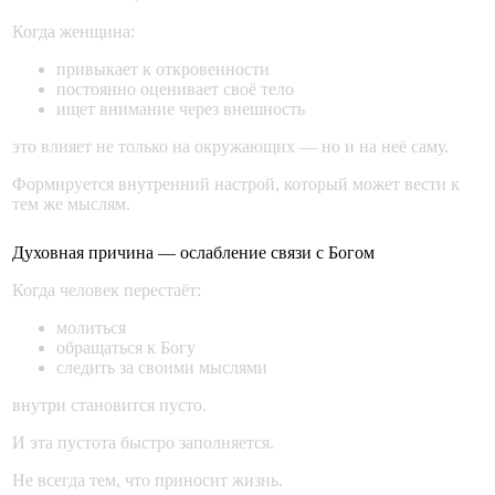
Когда женщина:
привыкает к откровенности
постоянно оценивает своё тело
ищет внимание через внешность
это влияет не только на окружающих — но и на неё саму.
Формируется внутренний настрой, который может вести к
тем же мыслям.
Духовная причина — ослабление связи с Богом
Когда человек перестаёт:
молиться
обращаться к Богу
следить за своими мыслями
внутри становится пусто.
И эта пустота быстро заполняется.
Не всегда тем, что приносит жизнь.