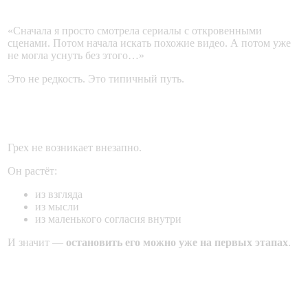
Пример из жизни
«Сначала я просто смотрела сериалы с откровенными
сценами. Потом начала искать похожие видео. А потом уже
не могла уснуть без этого…»
Это не редкость. Это типичный путь.
Важно понять
Грех не возникает внезапно.
Он растёт:
из взгляда
из мысли
из маленького согласия внутри
И значит —
остановить его можно уже на первых этапах
.
С чего начать борьбу?