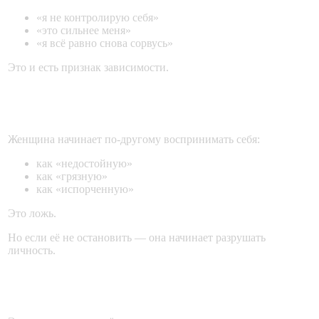
«я не контролирую себя»
«это сильнее меня»
«я всё равно снова сорвусь»
Это и есть признак зависимости.
Изменение взгляда на себя
Женщина начинает по-другому воспринимать себя:
как «недостойную»
как «грязную»
как «испорченную»
Это ложь.
Но если её не остановить — она начинает разрушать
личность.
Проблемы в будущих отношениях