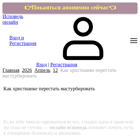
👉Покаяться анонимно сейчас👈
Исповедь
онлайн
Вход и
Регистрация
Вход
|
Регистрация
Главная
2026
Апрель
12
Как христианке перестать
мастурбировать
Как христианке перестать мастурбировать
Онлайн исповедь прямо сейчас
Если тебе тяжело признаться вслух, стыдно идти в храм или
ты пока не готова —
онлайн исповедь
поможет начать путь
к очищению безопасно и анонимно.