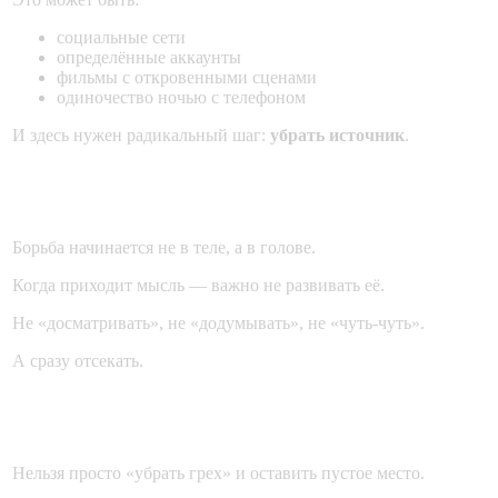
социальные сети
определённые аккаунты
фильмы с откровенными сценами
одиночество ночью с телефоном
И здесь нужен радикальный шаг:
убрать источник
.
3. Следить за мыслями
Борьба начинается не в теле, а в голове.
Когда приходит мысль — важно не развивать её.
Не «досматривать», не «додумывать», не «чуть-чуть».
А сразу отсекать.
4. Заполнить пустоту
Нельзя просто «убрать грех» и оставить пустое место.