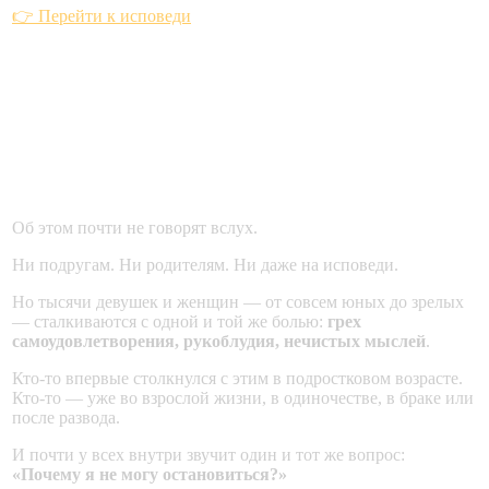
👉 Перейти к исповеди
Часть 1. Тайная борьба: о
чем молчат девушки и
женщины
Об этом почти не говорят вслух.
Ни подругам. Ни родителям. Ни даже на исповеди.
Но тысячи девушек и женщин — от совсем юных до зрелых
— сталкиваются с одной и той же болью:
грех
самоудовлетворения, рукоблудия, нечистых мыслей
.
Кто-то впервые столкнулся с этим в подростковом возрасте.
Кто-то — уже во взрослой жизни, в одиночестве, в браке или
после развода.
И почти у всех внутри звучит один и тот же вопрос:
«Почему я не могу остановиться?»