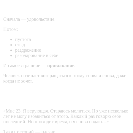
Что происходит с душой?
Сначала — удовольствие.
Потом:
пустота
стыд
раздражение
разочарование в себе
И самое страшное —
привыкание
.
Человек начинает возвращаться к этому снова и снова, даже
когда не хочет.
Пример из жизни
«Мне 23. Я верующая. Стараюсь молиться. Но уже несколько
лет не могу избавиться от этого. Каждый раз говорю себе —
последний. Но проходит время, и я снова падаю…»
Таких историй — тысячи.