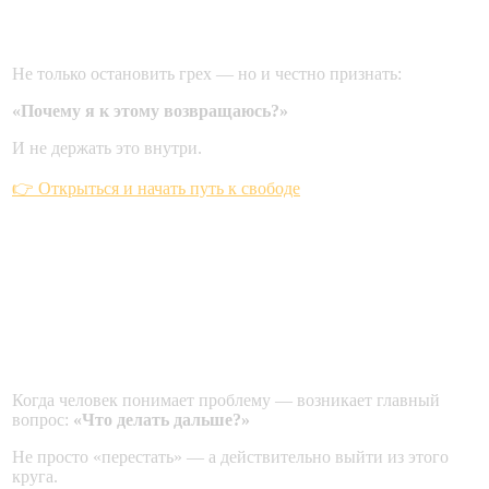
Первый шаг к исцелению сердца
Не только остановить грех — но и честно признать:
«Почему я к этому возвращаюсь?»
И не держать это внутри.
👉 Открыться и начать путь к свободе
Часть 5. Как начать борьбу:
первые реальные шаги к
свободе
Когда человек понимает проблему — возникает главный
вопрос:
«Что делать дальше?»
Не просто «перестать» — а действительно выйти из этого
круга.