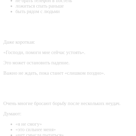
не брать телефон в постель
ложиться спать раньше
быть рядом с людьми
6. Молитва в момент искушения
Даже короткая:
«Господи, помоги мне сейчас устоять».
Это может остановить падение.
Важно не ждать, пока станет «слишком поздно».
7. Не опускать руки после падения
Очень многие бросают борьбу после нескольких неудач.
Думают:
«я не смогу»
«это сильнее меня»
«нет смысла пытаться»