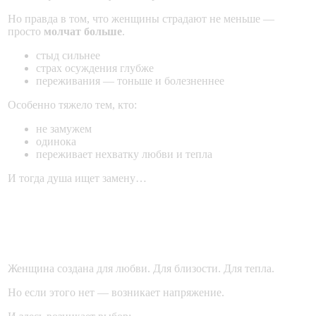
Но правда в том, что женщины страдают не меньше —
просто
молчат больше
.
стыд сильнее
страх осуждения глубже
переживания — тоньше и болезненнее
Особенно тяжело тем, кто:
не замужем
одинока
переживает нехватку любви и тепла
И тогда душа ищет замену…
Когда нет мужа — начинается
внутренняя борьба
Женщина создана для любви. Для близости. Для тепла.
Но если этого нет — возникает напряжение.