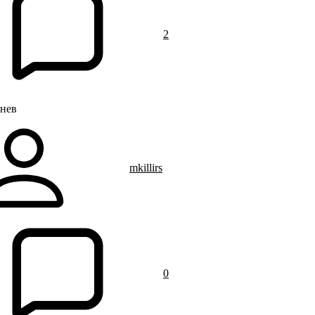
2
гнев
mkillirs
0