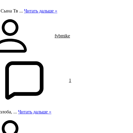
я Сына Тв
...
Читать дальше »
fvbmike
1
 злоба,
...
Читать дальше »