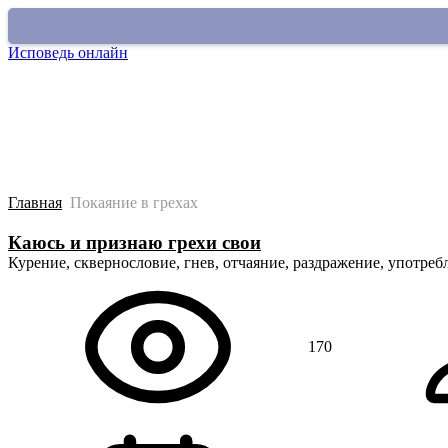
Исповедь онлайн
Покаяться в грехе
О сайте
Старый раздел
Главная
Покаяние в грехах
Каюсь и признаю грехи свои
Курение, сквернословие, гнев, отчаяние, раздражение, употреб
170