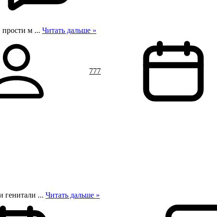
, прости м
...
Читать дальше »
777
ои генитали
...
Читать дальше »