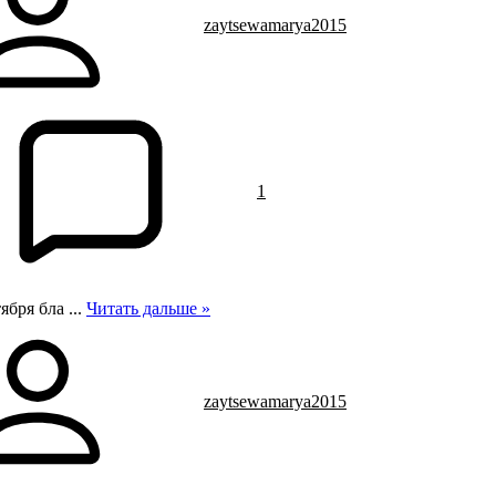
zaytsewamarya2015
1
тября бла
...
Читать дальше »
zaytsewamarya2015