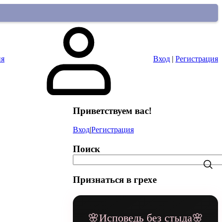
ия
Вход
|
Регистрация
Приветствуем вас
!
Вход
|
Регистрация
Поиск
Признаться в грехе
🌸Исповедь без стыда🌸