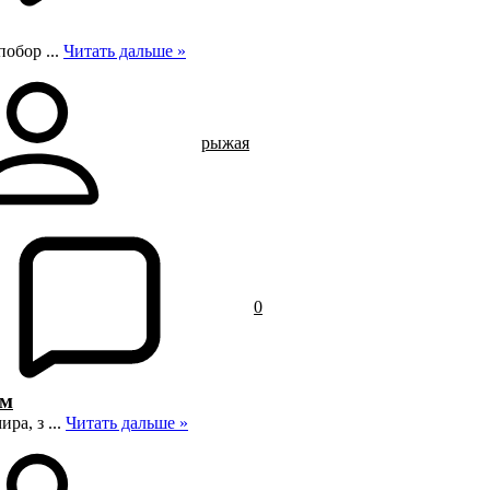
 побор
...
Читать дальше »
рыжая
0
ем
мира, з
...
Читать дальше »