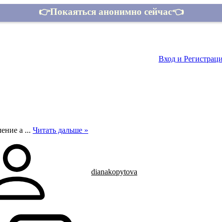
👉Покаяться анонимно сейчас👈
Контакты
Вход и Регистрац
ление а
...
Читать дальше »
dianakopytova