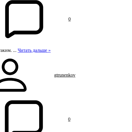
0
 таким.
...
Читать дальше »
gtrunenkov
0