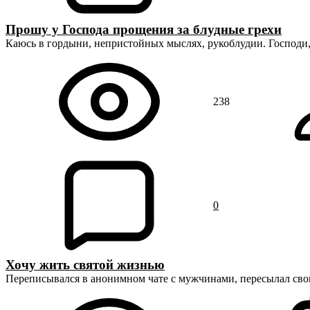
Прошу у Господа прощения за блудные грехи
Каюсь в гордыни, непристойных мыслях, рукоблудии. Господи
238
0
Хочу жить святой жизнью
Переписывался в анонимном чате с мужчинами, пересылал св